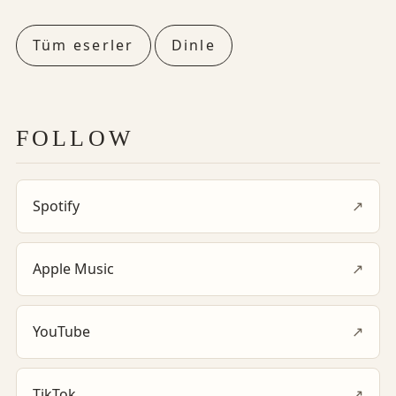
Tüm eserler
Dinle
FOLLOW
Spotify
↗
Apple Music
↗
YouTube
↗
TikTok
↗