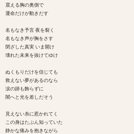
震える胸の奥側で
運命だけが動きだす
名もなき予言 夜を裂く
名もなき声が胸をさす
閉ざした真実 いま開け
壊れた未来を抜けてゆけ
ぬくもりだけを信じても
救えない夢があるのなら
涙の跡も飾らずに
闇へと光を差しだそう
見えない糸に惹かれてく
この身はたぶん知っていた
静かな痛みを抱きながら