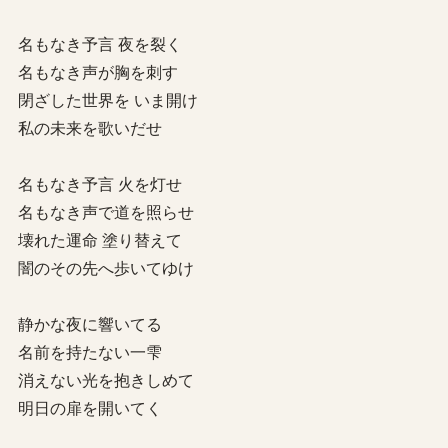
名もなき予言 夜を裂く
名もなき声が胸を刺す
閉ざした世界を いま開け
私の未来を歌いだせ
名もなき予言 火を灯せ
名もなき声で道を照らせ
壊れた運命 塗り替えて
闇のその先へ歩いてゆけ
静かな夜に響いてる
名前を持たない一雫
消えない光を抱きしめて
明日の扉を開いてく