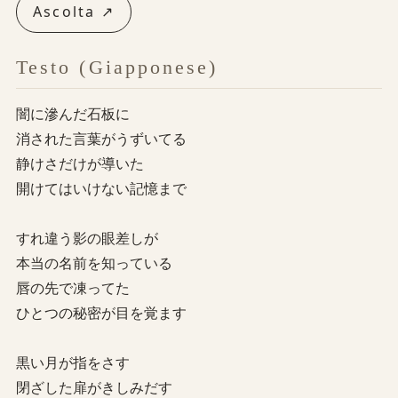
Ascolta ↗
Testo (Giapponese)
闇に滲んだ石板に
消された言葉がうずいてる
静けさだけが導いた
開けてはいけない記憶まで
すれ違う影の眼差しが
本当の名前を知っている
唇の先で凍ってた
ひとつの秘密が目を覚ます
黒い月が指をさす
閉ざした扉がきしみだす