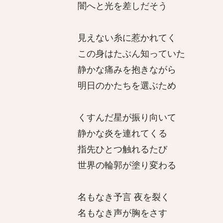
闇へと光を差しだそう
見えない糸に惹かれてく
この身はたぶん知っていた
静かな痛みを抱きながら
明日のかたちを選ぶため
くすんだ星が振り向いて
静かな炎を連れてくる
指先ひとつ触れるたび
世界の輪郭が塗り変わる
名もなき予言 夜を裂く
名もなき声が胸をさす