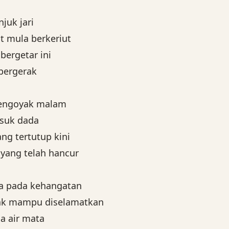
juk jari
t mula berkeriut
bergetar ini
bergerak
engoyak malam
suk dada
ng tertutup kini
yang telah hancur
a pada kehangatan
tak mampu diselamatkan
a air mata