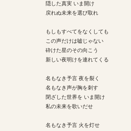
隠した真実 いま開け
戻れぬ未来を選び取れ
もしもすべてをなくしても
この声だけは嘘じゃない
砕けた星のその向こう
新しい夜明けを連れてくる
名もなき予言 夜を裂く
名もなき声が胸を刺す
閉ざした世界を いま開け
私の未来を歌いだせ
名もなき予言 火を灯せ