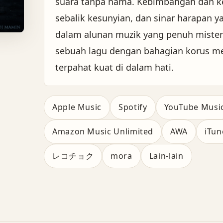
suara tanpa nama. Kebimbangan dan k
sebalik kesunyian, dan sinar harapan y
dalam alunan muzik yang penuh misteri
sebuah lagu dengan bahagian korus m
terpahat kuat di dalam hati.
Apple Music
Spotify
YouTube Musi
Amazon Music Unlimited
AWA
iTun
レコチョク
mora
Lain-lain