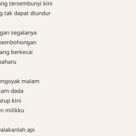
ang tersembunyi kini
g tak dapat diundur
ngan segalanya
u pembohongan
yang berkecai
baharu
engoyak malam
kam dada
utup kini
n milikku
alakanlah api