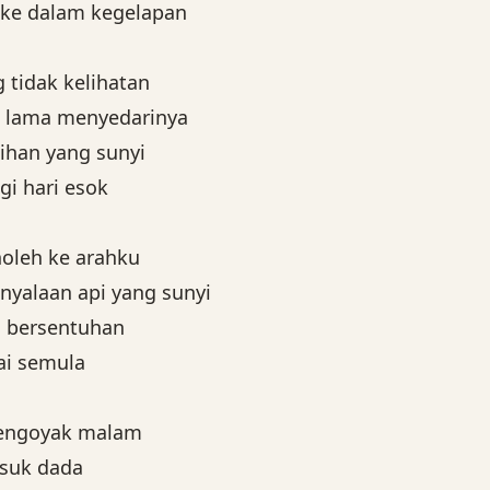
 ke dalam kegelapan
 tidak kelihatan
h lama menyedarinya
han yang sunyi
i hari esok
oleh ke arahku
yalaan api yang sunyi
ni bersentuhan
ai semula
engoyak malam
suk dada