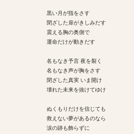
黒い月が指をさす
閉ざした扉がきしみだす
震える胸の奥側で
運命だけが動きだす
名もなき予言 夜を裂く
名もなき声が胸をさす
閉ざした真実 いま開け
壊れた未来を抜けてゆけ
ぬくもりだけを信じても
救えない夢があるのなら
涙の跡も飾らずに