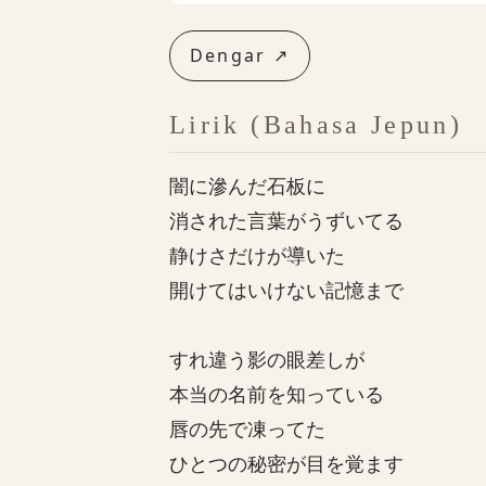
Dengar ↗
Lirik (Bahasa Jepun)
闇に滲んだ石板に
消された言葉がうずいてる
静けさだけが導いた
開けてはいけない記憶まで
すれ違う影の眼差しが
本当の名前を知っている
唇の先で凍ってた
ひとつの秘密が目を覚ます