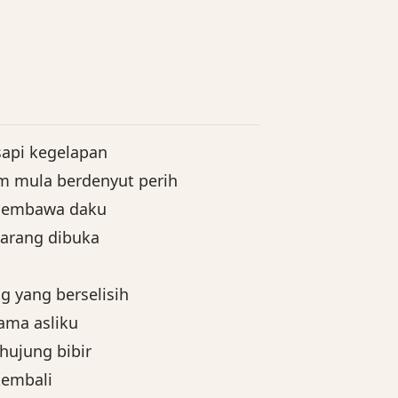
sapi kegelapan
m mula berdenyut perih
 membawa daku
arang dibuka
 yang berselisih
ama asliku
hujung bibir
 kembali