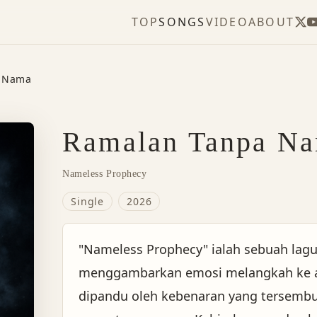
TOP
SONGS
VIDEO
ABOUT
 Nama
Ramalan Tanpa N
Nameless Prophecy
Single
2026
"Nameless Prophecy" ialah sebuah lag
menggambarkan emosi melangkah ke a
dipandu oleh kebenaran yang tersembu