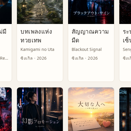
่มี
บทเพลงแห่ง
สัญญาณความ
ระ
ทวยเทพ
มืด
เซ็
Kamigami no Uta
Blackout Signal
No Deadline to Reply
ซิงเกิล · 2026
ซิงเกิล · 2026
ซิงเ