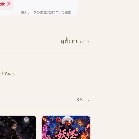
ดูทั้งหมด →
nd Years
88 →