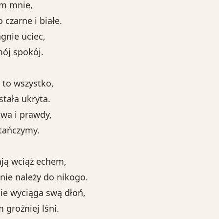
łom mnie,
 czarne i białe.
agnie uciec,
mój spokój.
cz to wszystko,
tała ukryta.
wa i prawdy,
tańczymy.
ją wciąż echem,
nie należy do nikogo.
e wyciąga swą dłoń,
 groźniej lśni.