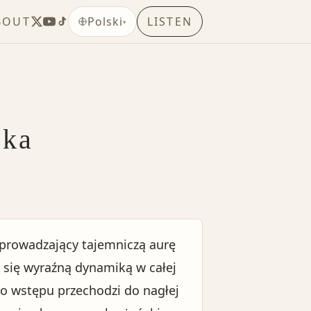
BOUT
LISTEN
Polski
▾
zka
, wprowadzający tajemniczą aurę
 się wyraźną dynamiką w całej
go wstępu przechodzi do nagłej