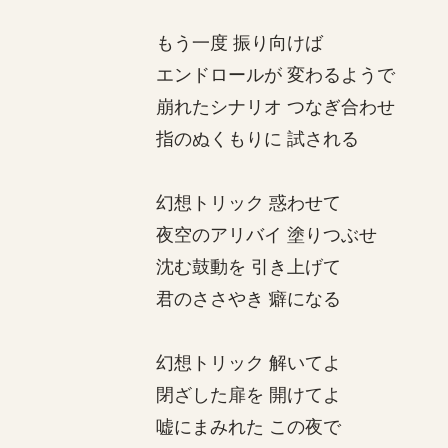
もう一度 振り向けば
エンドロールが 変わるようで
崩れたシナリオ つなぎ合わせ
指のぬくもりに 試される
幻想トリック 惑わせて
夜空のアリバイ 塗りつぶせ
沈む鼓動を 引き上げて
君のささやき 癖になる
幻想トリック 解いてよ
閉ざした扉を 開けてよ
嘘にまみれた この夜で