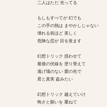
二人はただ 光ってる
もしもすべてが 幻でも
この手の熱は まやかしじゃない
壊れる前ほど 美しく
危険な恋が 目を覚ます
幻想トリック 惑わせて
最後の伏線を 塗り替えて
逃げ場のない 愛の先で
君と真実 盗みたい
幻想トリック 越えていけ
怖さと願いを 重ねて