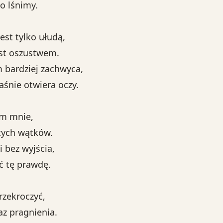
o lśnimy.
est tylko ułudą,
jest oszustwem.
m bardziej zachwyca,
aśnie otwiera oczy.
łom mnie,
ytych wątków.
 bez wyjścia,
ć tę prawdę.
przekroczyć,
az pragnienia.