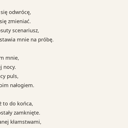
e się odwrócę,
ię zmieniać.
suty scenariusz,
stawia mnie na próbę.
łom mnie,
j nocy.
cy puls,
moim nałogiem.
ąż to do końca,
ostały zamknięte.
anej kłamstwami,