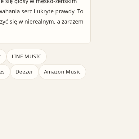
ące się głosy w męsko-żeńskim
ahania serc i ukryte prawdy. To
zyć się w nierealnym, a zarazem
c
LINE MUSIC
es
Deezer
Amazon Music