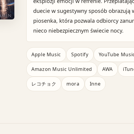
eksplozji emocji w refrenie. Przeplataj
duecie w sugestywny sposób obrazują w
piosenka, która pozwala odbiorcy zanur
nieco niebezpiecznym świecie nocy.
Apple Music
Spotify
YouTube Musi
Amazon Music Unlimited
AWA
iTun
レコチョク
mora
Inne