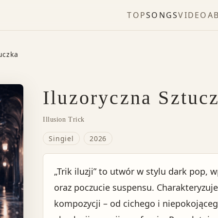
TOP
SONGS
VIDEO
A
uczka
Iluzoryczna Sztuc
Illusion Trick
Singiel
2026
„Trik iluzji” to utwór w stylu dark pop
oraz poczucie suspensu. Charakteryzuje
kompozycji – od cichego i niepokojące