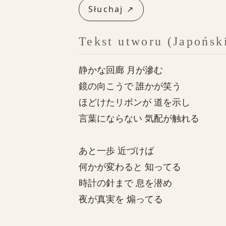
Słuchaj ↗
Tekst utworu (Japońsk
静かな回廊 月が滲む
鏡の向こうで 誰かが笑う
ほどけたリボンが 道を示し
言葉にならない 気配が触れる
あと一歩 近づけば
何かが変わると 知ってる
時計の針まで 息を潜め
夜が真実を 煽ってる