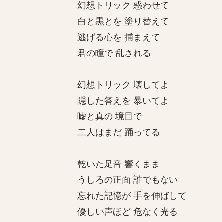
幻想トリック 惑わせて
白と黒とを 塗り替えて
逃げる心を 捕まえて
君の瞳で 乱される
幻想トリック 壊してよ
隠した答えを 暴いてよ
嘘と真の 境目で
二人はまだ 踊ってる
乾いた足音 響くまま
うしろの正面 誰でもない
忘れた記憶が 手を伸ばして
優しい声ほど 危なく光る