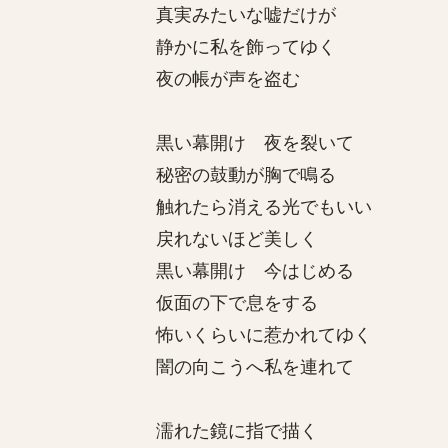
真実みたいな嘘だけが
静かに私を飾ってゆく
夜の帳が声を盗む
黒い幕開け 夜を裂いて
秘密の鼓動が胸で鳴る
触れたら消える光でもいい
戻れないほど美しく
黒い幕開け 今はじめる
仮面の下で息をする
怖いくらいに惹かれてゆく
闇の向こうへ私を連れて
濡れた鏡に指で描く