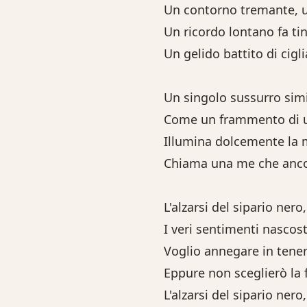
Un contorno tremante, un
Un ricordo lontano fa t
Un gelido battito di cigli
Un singolo sussurro sim
Come un frammento di un
Illumina dolcemente la 
Chiama una me che anc
L'alzarsi del sipario ner
I veri sentimenti nascos
Voglio annegare in tene
Eppure non sceglierò la 
L'alzarsi del sipario ner