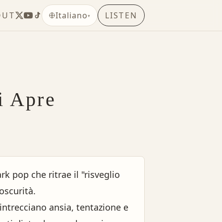
OUT
LISTEN
Italiano
▾
i Apre
rk pop che ritrae il "risveglio
oscurità.
 intrecciano ansia, tentazione e