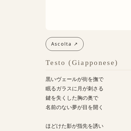
Ascolta ↗
Testo (Giapponese)
黒いヴェールが街を撫で
眠るガラスに月が刺さる
鍵を失くした胸の奥で
名前のない夢が目を開く
ほどけた影が指先を誘い