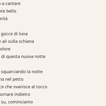
 a cantare
te bello
rità
 gocce di luna
 ali sulla schiena
dolore
 di questa nuova notte
o, squarciando la notte
na nel petto
e che svanisce al tocco
tornare indietro
o, su, cominciamo