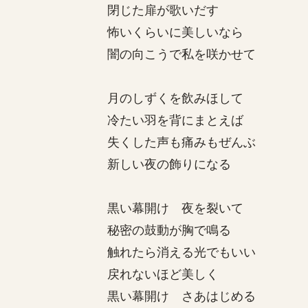
閉じた扉が歌いだす
怖いくらいに美しいなら
闇の向こうで私を咲かせて
月のしずくを飲みほして
冷たい羽を背にまとえば
失くした声も痛みもぜんぶ
新しい夜の飾りになる
黒い幕開け 夜を裂いて
秘密の鼓動が胸で鳴る
触れたら消える光でもいい
戻れないほど美しく
黒い幕開け さあはじめる