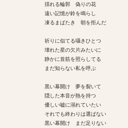
揺れる輪郭 偽りの花
遠い記憶が鈴を鳴らし
凍るまばたき 朝を拒んだ
祈りに似てる囁きひとつ
壊れた星の欠片みたいに
静かに首筋を照らしてる
まだ知らない私を呼ぶ
黒い幕開け 夢を裂いて
隠した本音が熱を持つ
優しい嘘に溺れていたい
それでも終わりは選ばない
黒い幕開け まだ足りない