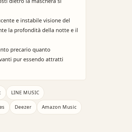
osti dietro la maschera si
cente e instabile visione del
 la profondità della notte e il
tanto precario quanto
avanti pur essendo attratti
c
LINE MUSIC
es
Deezer
Amazon Music