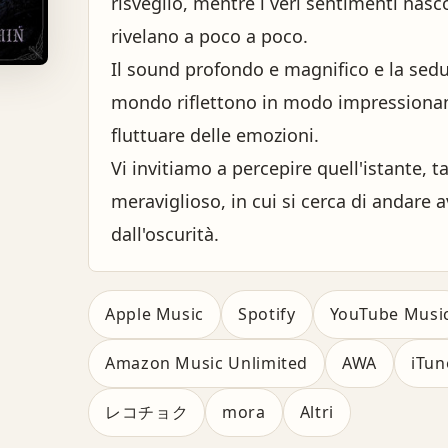
risveglio, mentre i veri sentimenti nasc
rivelano a poco a poco.
Il sound profondo e magnifico e la sedu
mondo riflettono in modo impressionante
fluttuare delle emozioni.
Vi invitiamo a percepire quell'istante, 
meraviglioso, in cui si cerca di andare 
dall'oscurità.
Apple Music
Spotify
YouTube Musi
Amazon Music Unlimited
AWA
iTun
レコチョク
mora
Altri