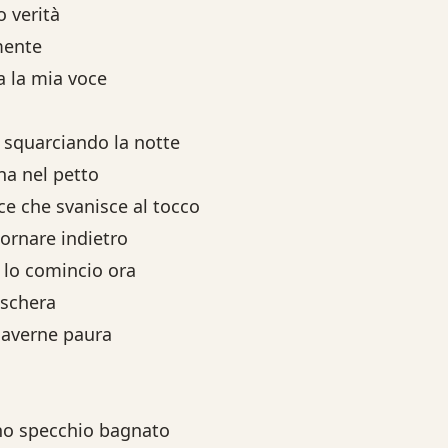
 verità
mente
ba la mia voce
o, squarciando la notte
na nel petto
e che svanisce al tocco
tornare indietro
, lo comincio ora
aschera
 averne paura
uno specchio bagnato