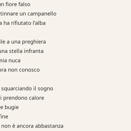
 fiore falso
intinnare un campanello
a ha rifiutato l'alba
ile a una preghiera
a stella infranta
mia nuca
ora non conosco
o, squarciando il sogno
ti prendono calore
re bugie
fine
o, non è ancora abbastanza