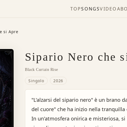
TOP
SONGS
VIDEO
AB
e si Apre
Sipario Nero che s
Black Curtain Rise
Singolo
2026
"L'alzarsi del sipario nero" è un brano da
del cuore" che ha inizio nella tranquilla 
In un'atmosfera onirica e misteriosa, si