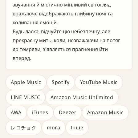
звучання й містично мінливий світогляд
вражаюче відображають глибину ночі та
коливання емоцій.
Будь ласка, відчуйте цю небезпечну, але
прекрасну мить, коли, незважаючи на потяг
до темряви, з'являється прагнення йти
вперед.
Apple Music
Spotify
YouTube Music
LINE MUSIC
Amazon Music Unlimited
AWA
iTunes
Deezer
Amazon Music
レコチョク
mora
Інше