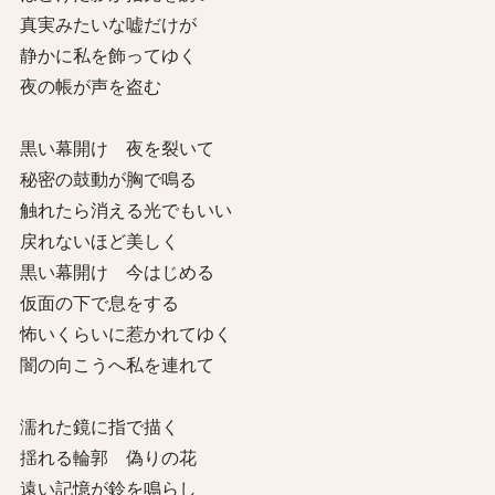
真実みたいな嘘だけが
静かに私を飾ってゆく
夜の帳が声を盗む
黒い幕開け 夜を裂いて
秘密の鼓動が胸で鳴る
触れたら消える光でもいい
戻れないほど美しく
黒い幕開け 今はじめる
仮面の下で息をする
怖いくらいに惹かれてゆく
闇の向こうへ私を連れて
濡れた鏡に指で描く
揺れる輪郭 偽りの花
遠い記憶が鈴を鳴らし