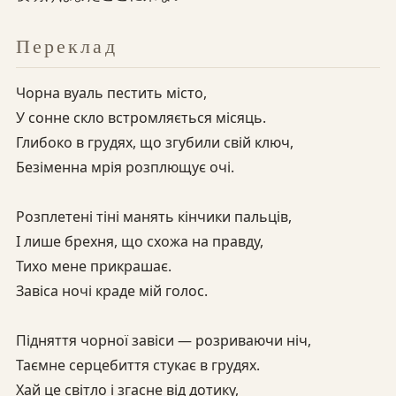
Переклад
Чорна вуаль пестить місто,
У сонне скло встромляється місяць.
Глибоко в грудях, що згубили свій ключ,
Безіменна мрія розплющує очі.
Розплетені тіні манять кінчики пальців,
І лише брехня, що схожа на правду,
Тихо мене прикрашає.
Завіса ночі краде мій голос.
Підняття чорної завіси — розриваючи ніч,
Таємне серцебиття стукає в грудях.
Хай це світло і згасне від дотику,