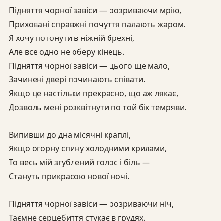
Підняття чорної завіси — розриваючи мрію,
Приховані справжні почуття палають жаром.
Я хочу потонути в ніжній брехні,
Але все одно не оберу кінець.
Підняття чорної завіси — цього ще мало,
Зачинені двері починають співати.
Якщо це настільки прекрасно, що аж лякає,
Дозволь мені розквітнути по той бік темряви.
Випивши до дна місячні краплі,
Якщо огорну спину холодними крилами,
То весь мій згублений голос і біль —
Стануть прикрасою нової ночі.
Підняття чорної завіси — розриваючи ніч,
Таємне серцебиття стукає в грудях.