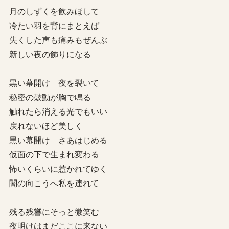
月のしずくを飲みほして
冷たい羽を背にまとえば
失くした声も痛みもぜんぶ
新しい夜の飾りになる
黒い幕開け 夜を裂いて
秘密の鼓動が胸で鳴る
触れたら消える光でもいい
戻れないほど美しく
黒い幕開け さあはじめる
仮面の下で生まれ変わる
怖いくらいに惹かれてゆく
闇の向こうへ私を連れて
残る残響にそっと微笑む
夜明けはまだここに来ない