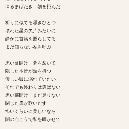
凍るまばたき 朝を拒んだ
祈りに似てる囁きひとつ
壊れた星の欠片みたいに
静かに首筋を照らしてる
まだ知らない私を呼ぶ
黒い幕開け 夢を裂いて
隠した本音が熱を持つ
優しい嘘に溺れていたい
それでも終わりは選ばない
黒い幕開け まだ足りない
閉じた扉が歌いだす
怖いくらいに美しいなら
闇の向こうで私を咲かせて