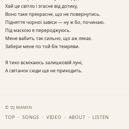
Хай це світло і згасне від дотику,
Воно таке прекрасне, що не повернутись.
Підняття чорної завіси — ну ж бо, починаю.
Під маскою я перероджуюсь.
Мене вабить так сильно, що аж лякає.
Забери мене по той бік темряви.
Я тихо всміхаюсь залишковій луні,
А світанок сюди ще не приходить.
© DJ MAMIN
TOP
SONGS
VIDEO
ABOUT
LISTEN
・
・
・
・