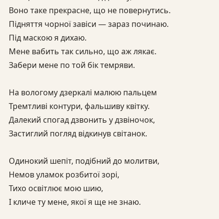
Воно таке прекрасне, що не повернутись.
Підняття чорної завіси — зараз починаю.
Під маскою я дихаю.
Мене вабить так сильно, що аж лякає.
Забери мене по той бік темряви.
На вологому дзеркалі малюю пальцем
Тремтливі контури, фальшиву квітку.
Далекий спогад дзвонить у дзвіночок,
Застиглий погляд відкинув світанок.
Одинокий шепіт, подібний до молитви,
Немов уламок розбитої зорі,
Тихо освітлює мою шию,
І кличе ту мене, якої я ще не знаю.