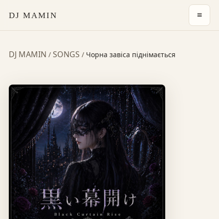
≡
DJ MAMIN
DJ MAMIN
SONGS
/
/
Чорна завіса піднімається