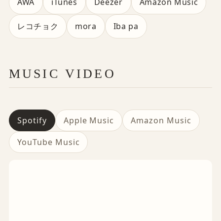
AWA
iTunes
Deezer
Amazon Music
レコチョク
mora
Iba pa
MUSIC VIDEO
Spotify
Apple Music
Amazon Music
YouTube Music