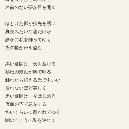
名前のない夢が目を開く
ほどけた影が指先を誘い
真実みたいな嘘だけが
静かに私を飾ってゆく
夜の帳が声を盗む
黒い幕開け 夜を裂いて
秘密の鼓動が胸で鳴る
触れたら消える光でもいい
戻れないほど美しく
黒い幕開け 今はじめる
仮面の下で息をする
怖いくらいに惹かれてゆく
闇の向こうへ私を連れて