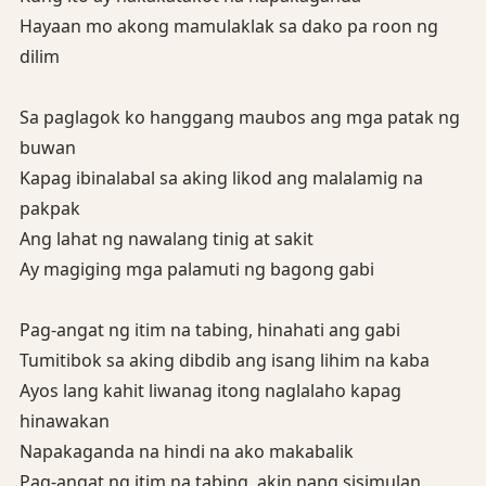
Hayaan mo akong mamulaklak sa dako pa roon ng
dilim
Sa paglagok ko hanggang maubos ang mga patak ng
buwan
Kapag ibinalabal sa aking likod ang malalamig na
pakpak
Ang lahat ng nawalang tinig at sakit
Ay magiging mga palamuti ng bagong gabi
Pag-angat ng itim na tabing, hinahati ang gabi
Tumitibok sa aking dibdib ang isang lihim na kaba
Ayos lang kahit liwanag itong naglalaho kapag
hinawakan
Napakaganda na hindi na ako makabalik
Pag-angat ng itim na tabing, akin nang sisimulan