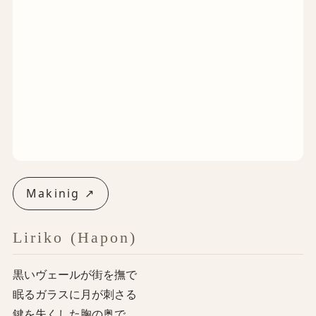
Makinig ↗
Liriko (Hapon)
黒いヴェールが街を撫で
眠るガラスに月が刺さる
鍵を失くした胸の奥で