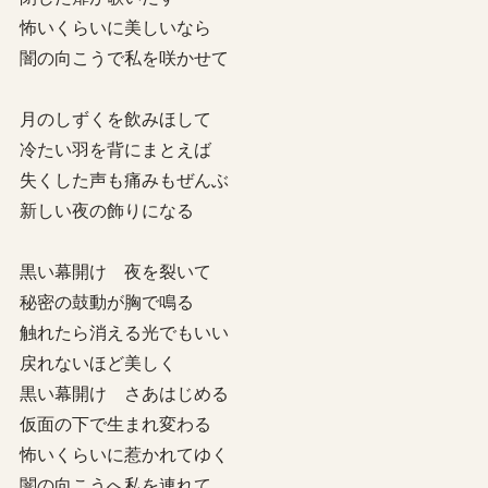
怖いくらいに美しいなら
闇の向こうで私を咲かせて
月のしずくを飲みほして
冷たい羽を背にまとえば
失くした声も痛みもぜんぶ
新しい夜の飾りになる
黒い幕開け 夜を裂いて
秘密の鼓動が胸で鳴る
触れたら消える光でもいい
戻れないほど美しく
黒い幕開け さあはじめる
仮面の下で生まれ変わる
怖いくらいに惹かれてゆく
闇の向こうへ私を連れて