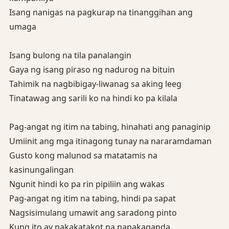
Isang nanigas na pagkurap na tinanggihan ang
umaga
Isang bulong na tila panalangin
Gaya ng isang piraso ng nadurog na bituin
Tahimik na nagbibigay-liwanag sa aking leeg
Tinatawag ang sarili ko na hindi ko pa kilala
Pag-angat ng itim na tabing, hinahati ang panaginip
Umiinit ang mga itinagong tunay na nararamdaman
Gusto kong malunod sa matatamis na
kasinungalingan
Ngunit hindi ko pa rin pipiliin ang wakas
Pag-angat ng itim na tabing, hindi pa sapat
Nagsisimulang umawit ang saradong pinto
Kung ito ay nakakatakot na napakaganda