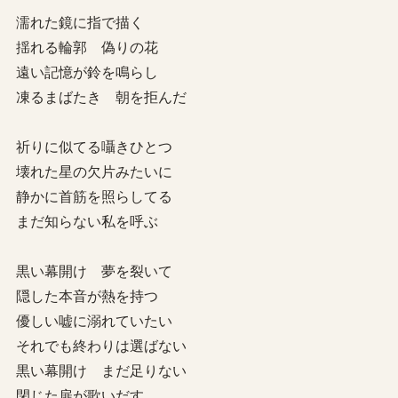
濡れた鏡に指で描く
揺れる輪郭 偽りの花
遠い記憶が鈴を鳴らし
凍るまばたき 朝を拒んだ
祈りに似てる囁きひとつ
壊れた星の欠片みたいに
静かに首筋を照らしてる
まだ知らない私を呼ぶ
黒い幕開け 夢を裂いて
隠した本音が熱を持つ
優しい嘘に溺れていたい
それでも終わりは選ばない
黒い幕開け まだ足りない
閉じた扉が歌いだす