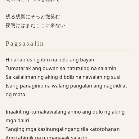
残る残響にそっと微笑む
夜明けはまだここに来ない
Pagsasalin
Hinahaplos ng itim na belo ang bayan
Tumatarak ang buwan sa natutulog na salamin
Sa kailaliman ng aking dibdib na nawalan ng susi
Isang panaginip na walang pangalan ang nagdidilat
ng mata
Inaakit ng kumakawalang anino ang dulo ng aking
mga daliri
Tanging mga kasinungalingang tila katotohanan
Ang tahimik na gumagayak sa akin