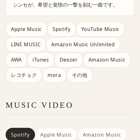
シンセが、希望と覚悟の一撃を刻む一曲です。
Apple Music
Spotify
YouTube Music
LINE MUSIC
Amazon Music Unlimited
AWA
iTunes
Deezer
Amazon Music
レコチョク
mora
その他
MUSIC VIDEO
Spotify
Apple Music
Amazon Music