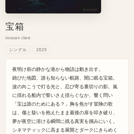
宝箱
treasure chest
シングル
2025
夜明け前の静かな港から物語は動き出す。
錆びた地図、誰も知らない航路、闇に眠る宝箱。
波の向こうで灯る光と、忍び寄る裏切りの影。嵐
に揺れる船内で誓いさえ揺らぐなか、響く問い
「宝は誰のためにある？」胸を焦がす冒険の歌
は、傷と疑いを抱えたまま最後の扉を叩き破り、
夢が夜空に溶ける瞬間に残る真実を掴みにいく。
シネマティックに高まる展開とダークにきらめく