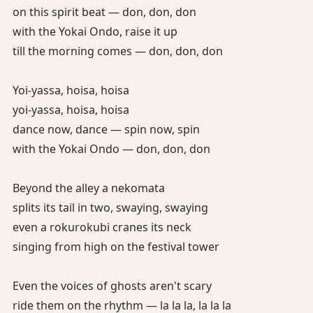
on this spirit beat — don, don, don
with the Yokai Ondo, raise it up
till the morning comes — don, don, don
Yoi-yassa, hoisa, hoisa
yoi-yassa, hoisa, hoisa
dance now, dance — spin now, spin
with the Yokai Ondo — don, don, don
Beyond the alley a nekomata
splits its tail in two, swaying, swaying
even a rokurokubi cranes its neck
singing from high on the festival tower
Even the voices of ghosts aren't scary
ride them on the rhythm — la la la, la la la