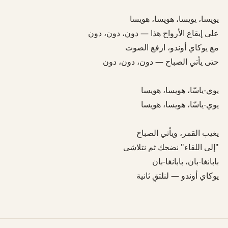
يوكاي أوندو — لنلتقِ ثانية