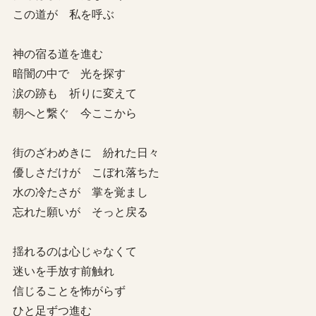
この道が 私を呼ぶ
神の宿る道を進む
暗闇の中で 光を探す
涙の跡も 祈りに変えて
朝へと繋ぐ 今ここから
街のざわめきに 紛れた日々
優しさだけが こぼれ落ちた
水の冷たさが 掌を覚まし
忘れた願いが そっと戻る
揺れるのは心じゃなくて
迷いを手放す前触れ
信じることを怖がらず
ひと足ずつ進む