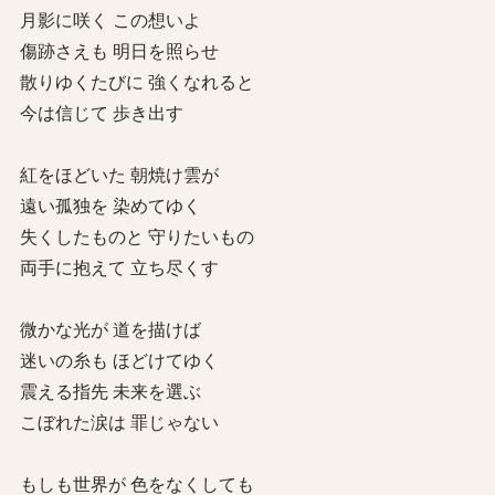
月影に咲く この想いよ
傷跡さえも 明日を照らせ
散りゆくたびに 強くなれると
今は信じて 歩き出す
紅をほどいた 朝焼け雲が
遠い孤独を 染めてゆく
失くしたものと 守りたいもの
両手に抱えて 立ち尽くす
微かな光が 道を描けば
迷いの糸も ほどけてゆく
震える指先 未来を選ぶ
こぼれた涙は 罪じゃない
もしも世界が 色をなくしても