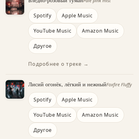
Бледно-розовый туман
Pale pink mist
Spotify
Apple Music
YouTube Music
Amazon Music
Другое
Подробнее о треке →
Лисий огонёк, лёгкий и нежный
Foxfire Fluffy
Spotify
Apple Music
YouTube Music
Amazon Music
Другое