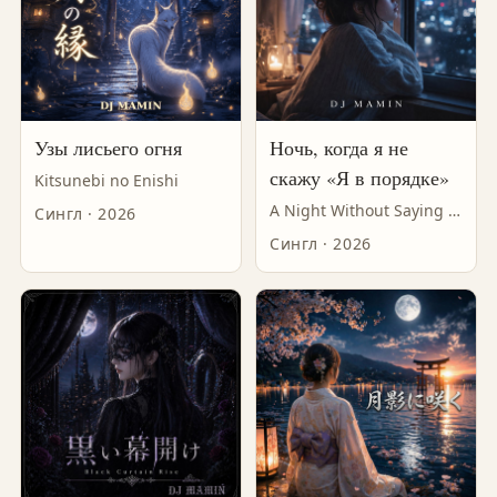
Узы лисьего огня
Ночь, когда я не
скажу «Я в порядке»
Kitsunebi no Enishi
A Night Without Saying "I'm Okay"
Сингл · 2026
Сингл · 2026