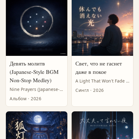
Девять молитв
Свет, что не гаснет
(Japanese-Style BGM
даже в покое
Non-Stop Medley)
A Light That Won't Fade Even When You Rest
Nine Prayers (Japanese-Style BGM Non-Stop Medley)
Сингл · 2026
Альбом · 2026