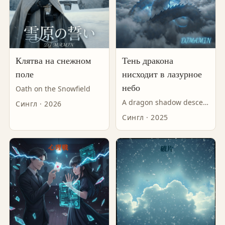
Клятва на снежном
Тень дракона
поле
нисходит в лазурное
небо
Oath on the Snowfield
A dragon shadow descends into the blue sky
Сингл · 2026
Сингл · 2025