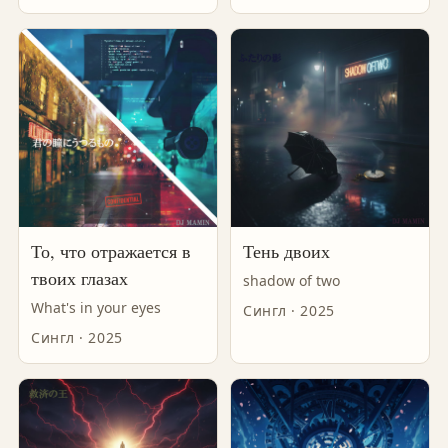
То, что отражается в
Тень двоих
твоих глазах
shadow of two
What's in your eyes
Сингл · 2025
Сингл · 2025