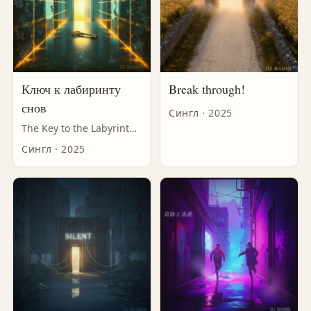
Ключ к лабиринту
Break through!
снов
Сингл · 2025
The Key to the Labyrinth of Dreams
Сингл · 2025