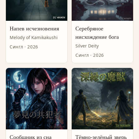
Напев исчезновения
Серебряное
нисхождение бога
Melody of Kamikakushi
Silver Deity
Сингл · 2026
Сингл · 2026
Сообщник из сна
Тёмно-зелёный зверь